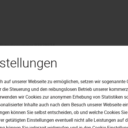
 Betriebsnummer 83828834
stellungen
nem Streitbeilegungsverfahren vor einer Verbraucherschlichtungsst
h auf unserer Webseite zu ermöglichen, setzen wir sogenannte 
ür die Steuerung und den reibungslosen Betrieb unserer kommer
ting
erwenden wir Cookies zur anonymen Erhebung von Statistiken sow
onalisierter Inhalte auch nach dem Besuch unserer Webseite ei
ändler GmbH
ungen können Sie selbst entscheiden, ob und welche Cookies Sie
er getätigten Einstellungen eventuell nicht alle Leistungen auf
ung können Sie jederzeit widerrufen und in den Cookie-Einstellu