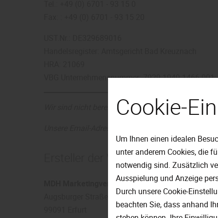
Tel.: +49 (0) 6701 - 93 15 0
Fax: : +49 (0) 6701 - 93 15 20
UST.Nr.: DE329689016
Handelsregister: Amtsgericht Bad Kreuznach
HRA: 21069
VBG Unternehmensnummer: 7929 1949 1466 001;
Cookie-Ein
Wir sind nicht bereit und nicht verpflichtet, an ei
Unsere Email-Adresse lautet:
mail@wohn-win.de
Um Ihnen einen idealen Besuc
unter anderem Cookies, die f
Ersteller der Website/Online-Marke
notwendig sind. Zusätzlich v
Ausspielung und Anzeige pers
MDH Marketingverbund für Deutsche Holzfachh
Durch unsere Cookie-Einstell
Augsburger Straße 10
beachten Sie, dass anhand Ihr
99091 Erfurt
stehen können. Ihre Einwillig