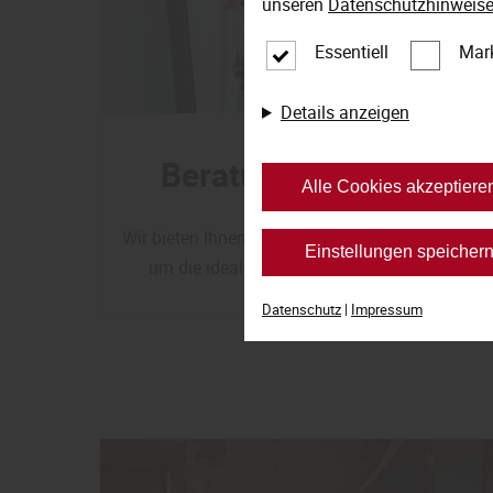
unseren
Datenschutzhinweis
Essentiell
Mar
Details anzeigen
Beratung und Planung 
Alle Cookies akzeptiere
Wir bieten Ihnen eine maßgeschneiderte Beratung
Einstellungen speicher
um die idealen Fensterlösungen für Ihr Zuha
Datenschutz
|
Impressum