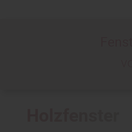
Fens
v
Holzfenster