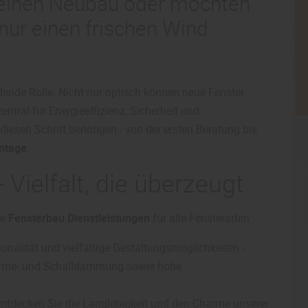
, einen Neubau oder möchten
nur einen frischen Wind
idende Rolle. Nicht nur optisch können neue Fenster
tral für Energieeffizienz, Sicherheit und
diesen Schritt benötigen - von der ersten Beratung bis
ntage
.
 Vielfalt, die überzeugt
re
Fensterbau Dienstleistungen
für alle Fensterarten:
onalität und vielfältige Gestaltungsmöglichkeiten -
Wärme- und Schalldämmung sowie hohe
 entdecken Sie die Langlebigkeit und den Charme unserer