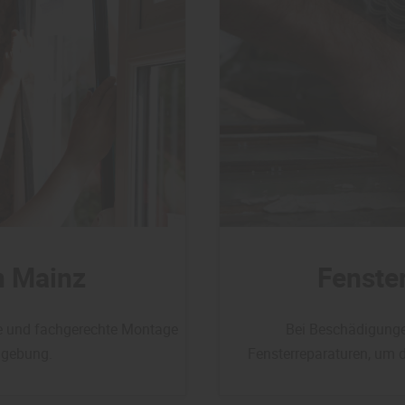
n Mainz
Fenster
le und fachgerechte Montage
Bei Beschädigunge
mgebung.
Fensterreparaturen, um d