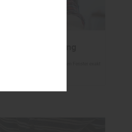
bau und Anpassung
 fertigen und passen wir Ihre neuen Fenster exakt
egebenheiten Ihres Objekts an.