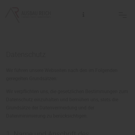
Fachmännische Beratung in unserer Ausstellung und auch beim Kunden vor Ort nach Terminvereinbarung
Datenschutz
Wir führen unsere Webseiten nach den im Folgenden
geregelten Grundsätzen:
Wir verpflichten uns, die gesetzlichen Bestimmungen zum
Datenschutz einzuhalten und bemühen uns, stets die
Grundsätze der Datenvermeidung und der
Datenminimierung zu berücksichtigen.
1. Name und Anschrift des